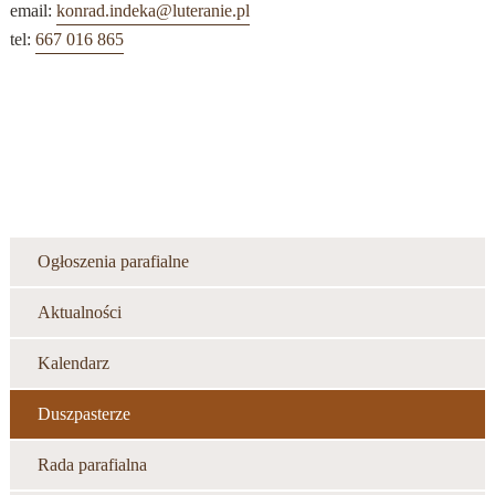
email:
konrad.indeka@luteranie.pl
tel:
667 016 865
Ogłoszenia parafialne
Aktualności
Kalendarz
Duszpasterze
Rada parafialna