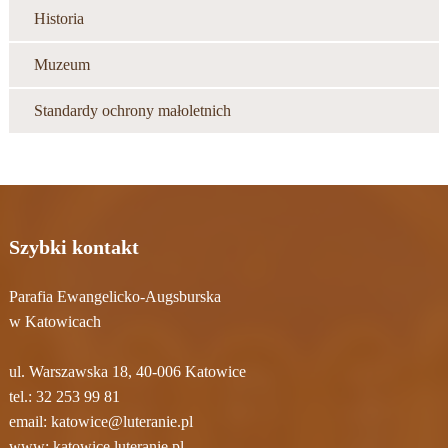
Historia
Muzeum
Standardy ochrony małoletnich
Szybki kontakt
Parafia Ewangelicko-Augsburska
w Katowicach
ul. Warszawska 18, 40-006 Katowice
tel.:
32 253 99 81
email:
katowice@luteranie.pl
www:
katowice.luteranie.pl